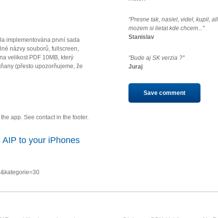
"Presne tak, nasiel, videl, kupil, a
mozem si lietat kde chcem..."
Stanislav
la implementována první sada
né názvy souborů, fullscreen,
u na velikost PDF 10MB, který
"Bude aj SK verzia ?"
ňany (přesto upozorňujeme, že
Juraj
Save comment
he app. See contact in the footer.
 AIP to your iPhones
0&kategorie=30