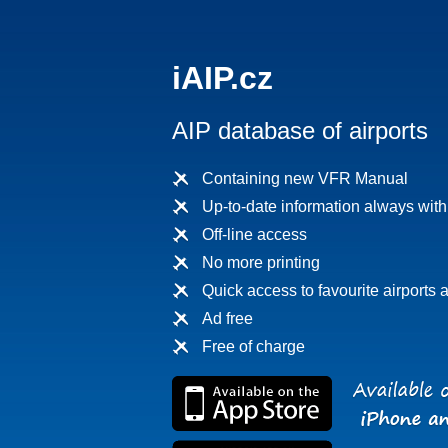
iAIP.cz
AIP database of airports
Containing new VFR Manual
Up-to-date information always wit
Off-line access
No more printing
Quick access to favourite airports a
Ad free
Free of charge