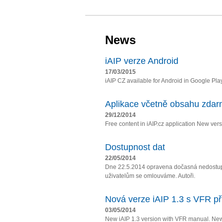
News
iAIP verze Android
17/03/2015
iAIP CZ available for Android in Google Pla
Aplikace včetně obsahu zda
29/12/2014
Free content in iAIP.cz application New vers
Dostupnost dat
22/05/2014
Dne 22.5.2014 opravena dočasná nedostupn
uživatelům se omlouváme. Autoři.
Nová verze iAIP 1.3 s VFR př
03/05/2014
New iAIP 1.3 version with VFR manual. Ne