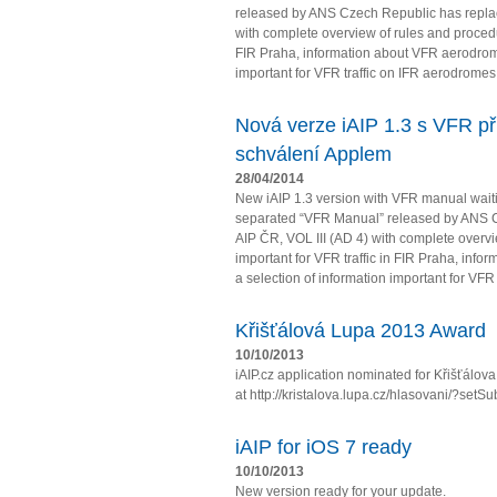
released by ANS Czech Republic has repla
with complete overview of rules and procedur
FIR Praha, information about VFR aerodrome
important for VFR traffic on IFR aerodromes
Nová verze iAIP 1.3 s VFR př
schválení Applem
28/04/2014
New iAIP 1.3 version with VFR manual wait
separated “VFR Manual” released by ANS 
AIP ČR, VOL III (AD 4) with complete overv
important for VFR traffic in FIR Praha, in
a selection of information important for VFR t
Křišťálová Lupa 2013 Award
10/10/2013
iAIP.cz application nominated for Křišťálo
at http://kristalova.lupa.cz/hlasovani/?setS
iAIP for iOS 7 ready
10/10/2013
New version ready for your update.