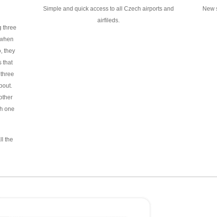
Simple and quick access to all Czech airports and
New s
airfileds.
g three
 when
, they
 that
 three
bout.
other
h one
ll the