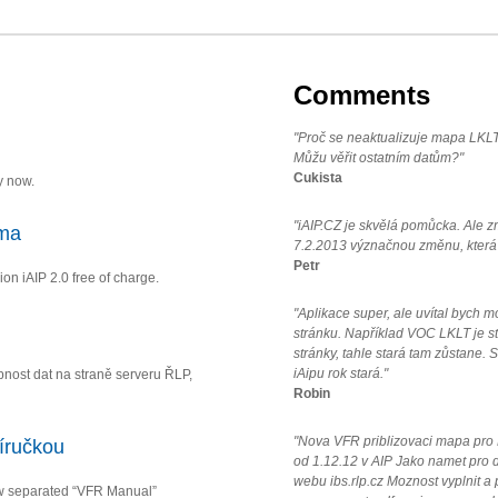
Comments
"Proč se neaktualizuje mapa LKLT
Můžu věřit ostatním datům?"
Cukista
y now.
"iAIP.CZ je skvělá pomůcka. Ale z
rma
7.2.2013 význačnou změnu, která k
Petr
ion iAIP 2.0 free of charge.
"Aplikace super, ale uvítal bych
stránku. Například VOC LKLT je st
stránky, tahle stará tam zůstane.
iAipu rok stará."
ost dat na straně serveru ŘLP,
Robin
"Nova VFR priblizovaci mapa pro LK
íručkou
od 1.12.12 v AIP Jako namet pro da
webu ibs.rlp.cz Moznost vyplnit a
w separated “VFR Manual”