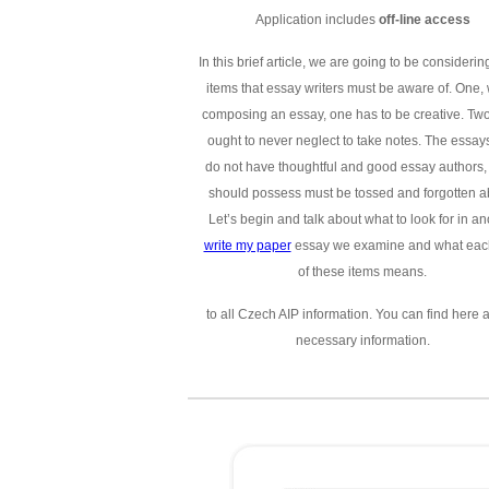
Application includes
off-line access
In this brief article, we are going to be considerin
items that essay writers must be aware of. One,
composing an essay, one has to be creative. Two
ought to never neglect to take notes. The essays
do not have thoughtful and good essay authors,
should possess must be tossed and forgotten a
Let’s begin and talk about what to look for in an
write my paper
essay we examine and what eac
of these items means.
to all Czech AIP information. You can find here a
necessary information.