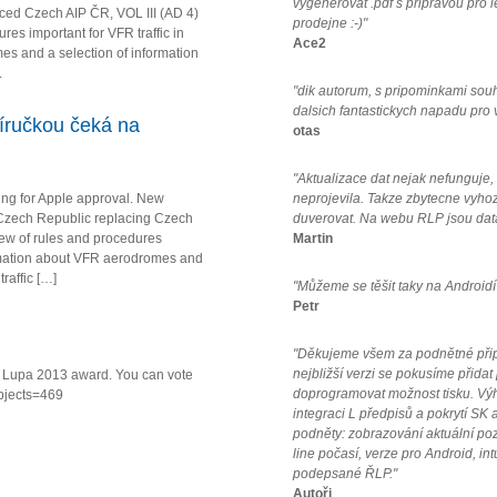
vygenerovat .pdf s pripravou pro 
ced Czech AIP ČR, VOL III (AD 4)
prodejne :-)"
es important for VFR traffic in
Ace2
s and a selection of information
.
"dik autorum, s pripominkami sou
dalsich fantastickych napadu pro
íručkou čeká na
otas
"Aktualizace dat nejak nefunguje
ing for Apple approval. New
neprojevila. Takze zbytecne vyho
Czech Republic replacing Czech
duverovat. Na webu RLP jsou data
iew of rules and procedures
Martin
formation about VFR aerodromes and
raffic […]
"Můžeme se těšit taky na Androidí
Petr
"Děkujeme všem za podnětné připo
nejbližší verzi se pokusíme přidat
va Lupa 2013 award. You can vote
doprogramovat možnost tisku. Vý
ubjects=469
integraci L předpisů a pokrytí SK a
podněty: zobrazování aktuální po
line počasí, verze pro Android, in
podepsané ŘLP."
Autoři