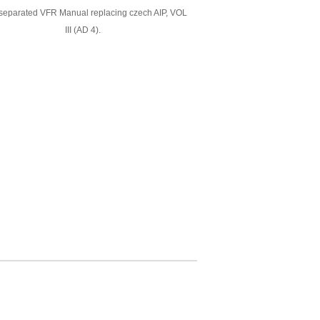
eparated VFR Manual replacing czech AIP, VOL
III (AD 4).