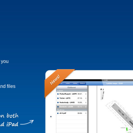
h you
nd files