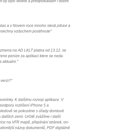
let by bylo skvele a predpokladam i dobre
hlas a v Novem roce mnoho stesti,zdravi a
 vsechny vzduchem postihnute"
, zmena na AD LKLT platna od 13.12. se
zene penize za aplikaci ktere se neda
 aktualni."
 verzi?"
mínky. K dalšímu rozvoji aplikace. V
 podporu rozlišení iPhone 5 a
hledově se pokusíme s úřady domluvit
 dalších zemí. Určitě zvážíme i další
zice na VFR mapě, přepínání stránek, on-
tuitivnější názvy dokumentů, PDF digitálně