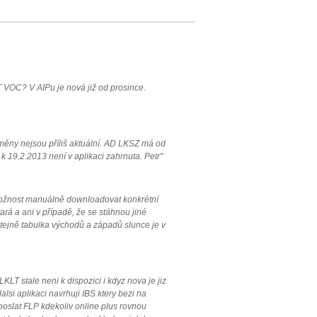
 VOC? V AIPu je nová již od prosince.
měny nejsou příliš aktuální. AD LKSZ má od
 19.2.2013 není v aplikaci zahrnuta. Petr"
 možnost manuálně downloadovat konkrétní
ará a ani v případě, že se stáhnou jiné
 Stejně tabulka východů a západů slunce je v
LT stale neni k dispozici i kdyz nova je jiz
lsi aplikaci navrhuji IBS ktery bezi na
 poslat FLP kdekoliv online plus rovnou