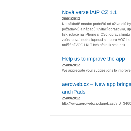
Nová verze iAIP CZ 1.1
20/01/2013
Na základě mnoho podnětů od uživatelů by
požadavků a nápadů: uvítací obrazovka, úpl
tisk, rotace na iPhone s iOS6, oprava limit
způsoboval nedostupnost souboru VOC Let
načítání VOC LKLT trvá několik sekund).
Help us to improve the app
25/09/2012
We appreciate your suggestions to improve t
aeroweb.cz – New app brings
and iPads
25/09/2012
http://www.aeroweb.cz/clanek.asp?ID=346