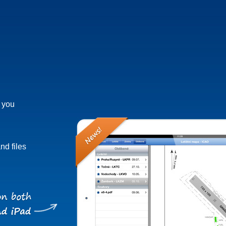
h you
nd files