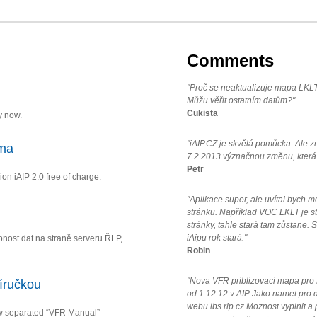
Comments
"Proč se neaktualizuje mapa LKLT
Můžu věřit ostatním datům?"
Cukista
y now.
"iAIP.CZ je skvělá pomůcka. Ale z
rma
7.2.2013 význačnou změnu, která k
Petr
ion iAIP 2.0 free of charge.
"Aplikace super, ale uvítal bych
stránku. Například VOC LKLT je st
stránky, tahle stará tam zůstane.
iAipu rok stará."
ost dat na straně serveru ŘLP,
Robin
"Nova VFR priblizovaci mapa pro LK
íručkou
od 1.12.12 v AIP Jako namet pro da
webu ibs.rlp.cz Moznost vyplnit a
w separated “VFR Manual”