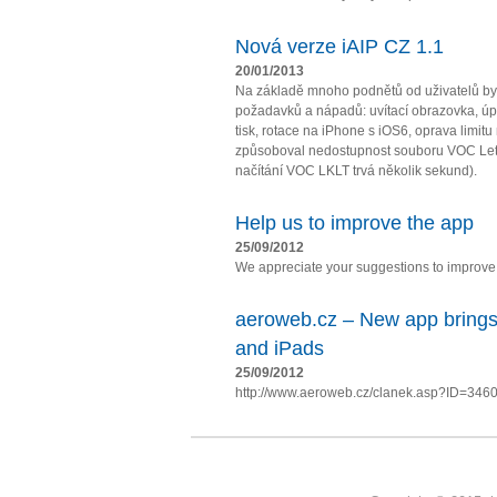
Nová verze iAIP CZ 1.1
20/01/2013
Na základě mnoho podnětů od uživatelů by
požadavků a nápadů: uvítací obrazovka, úpl
tisk, rotace na iPhone s iOS6, oprava limit
způsoboval nedostupnost souboru VOC Let
načítání VOC LKLT trvá několik sekund).
Help us to improve the app
25/09/2012
We appreciate your suggestions to improve t
aeroweb.cz – New app brings
and iPads
25/09/2012
http://www.aeroweb.cz/clanek.asp?ID=346