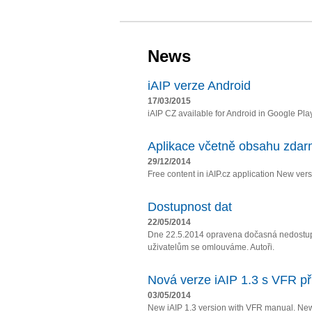
News
iAIP verze Android
17/03/2015
iAIP CZ available for Android in Google Pla
Aplikace včetně obsahu zda
29/12/2014
Free content in iAIP.cz application New vers
Dostupnost dat
22/05/2014
Dne 22.5.2014 opravena dočasná nedostupn
uživatelům se omlouváme. Autoři.
Nová verze iAIP 1.3 s VFR př
03/05/2014
New iAIP 1.3 version with VFR manual. Ne