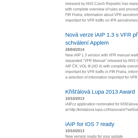
released by ANS Czech Republic has repla
with complete overview of rules and procedur
FIR Praha, information about VFR aerodrome
important for VFR traffic on IFR aerodromes
Nová verze iAIP 1.3 s VFR př
schválení Applem
28/04/2014
New iAIP 1.3 version with VFR manual wait
separated “VFR Manual” released by ANS 
AIP ČR, VOL III (AD 4) with complete overv
important for VFR traffic in FIR Praha, in
a selection of information important for VFR t
Křišťálová Lupa 2013 Award
10/10/2013
iAIP.cz application nominated for Křišťálo
at http://kristalova.lupa.cz/hlasovani/?setS
iAIP for iOS 7 ready
10/10/2013
New version ready for your update.