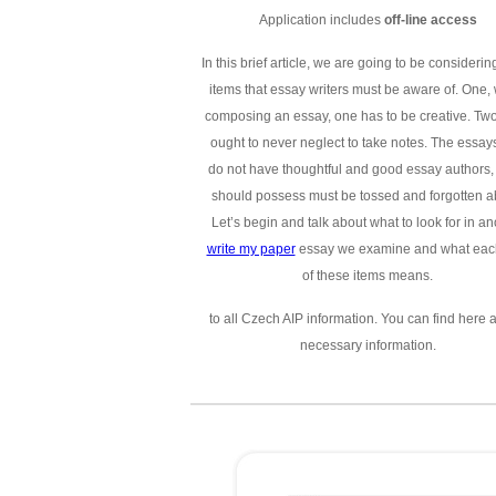
Application includes
off-line access
In this brief article, we are going to be considerin
items that essay writers must be aware of. One,
composing an essay, one has to be creative. Two
ought to never neglect to take notes. The essays
do not have thoughtful and good essay authors,
should possess must be tossed and forgotten a
Let’s begin and talk about what to look for in an
write my paper
essay we examine and what eac
of these items means.
to all Czech AIP information. You can find here a
necessary information.