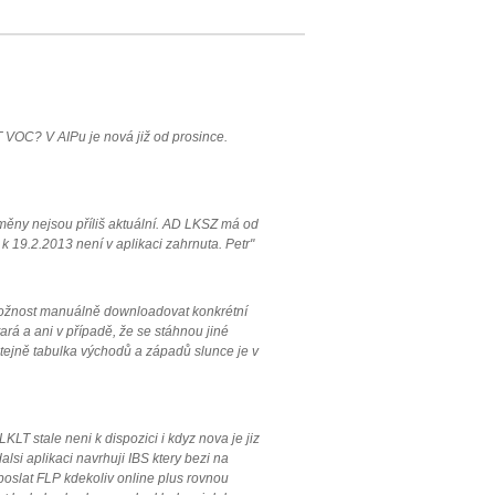
 VOC? V AIPu je nová již od prosince.
měny nejsou příliš aktuální. AD LKSZ má od
 19.2.2013 není v aplikaci zahrnuta. Petr"
 možnost manuálně downloadovat konkrétní
ará a ani v případě, že se stáhnou jiné
 Stejně tabulka východů a západů slunce je v
LT stale neni k dispozici i kdyz nova je jiz
lsi aplikaci navrhuji IBS ktery bezi na
 poslat FLP kdekoliv online plus rovnou