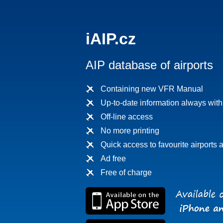
iAIP.cz
AIP database of airports
Containing new VFR Manual
Up-to-date information always wit
Off-line access
No more printing
Quick access to favourite airports a
Ad free
Free of charge