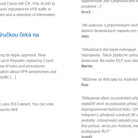
vygenerovat .pdf s pripravou pro 
ced Czech AIP ČR, VOL III (AD 4)
prodejne :-)"
es important for VFR traffic in
Ace2
s and a selection of information
.
"dik autorum, s pripominkami sou
dalsich fantastickych napadu pro
íručkou čeká na
otas
"Aktualizace dat nejak nefunguje
ing for Apple approval. New
neprojevila. Takze zbytecne vyho
Czech Republic replacing Czech
duverovat. Na webu RLP jsou data
iew of rules and procedures
Martin
formation about VFR aerodromes and
raffic […]
"Můžeme se těšit taky na Androidí
Petr
"Děkujeme všem za podnětné připo
nejbližší verzi se pokusíme přidat
va Lupa 2013 award. You can vote
doprogramovat možnost tisku. Vý
ubjects=469
integraci L předpisů a pokrytí SK a
podněty: zobrazování aktuální po
line počasí, verze pro Android, in
podepsané ŘLP."
Autoři