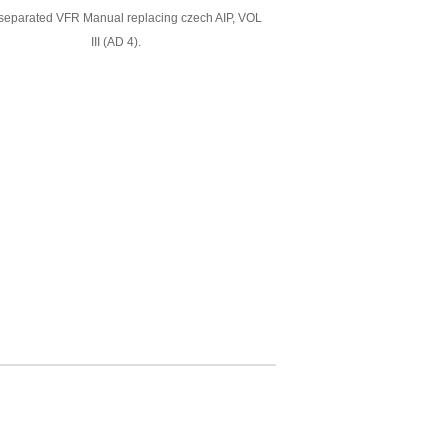
eparated VFR Manual replacing czech AIP, VOL
III (AD 4).