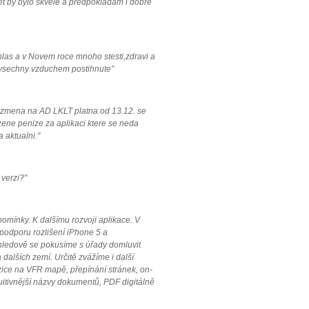
let by bylo skvele a predpokladam i dobre
hlas a v Novem roce mnoho stesti,zdravi a
 vsechny vzduchem postihnute"
, zmena na AD LKLT platna od 13.12. se
zene penize za aplikaci ktere se neda
 aktualni."
 verzi?"
mínky. K dalšímu rozvoji aplikace. V
 podporu rozlišení iPhone 5 a
hledově se pokusíme s úřady domluvit
 dalších zemí. Určitě zvážíme i další
zice na VFR mapě, přepínání stránek, on-
tuitivnější názvy dokumentů, PDF digitálně