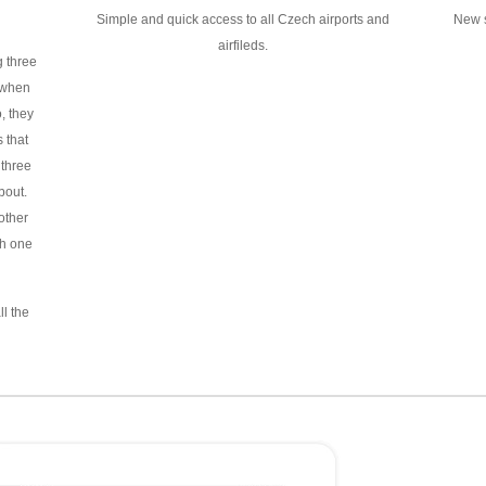
Simple and quick access to all Czech airports and
New s
airfileds.
g three
 when
, they
 that
 three
bout.
other
h one
ll the