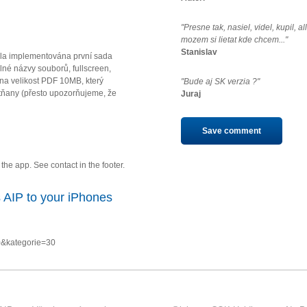
"Presne tak, nasiel, videl, kupil, a
mozem si lietat kde chcem..."
Stanislav
la implementována první sada
né názvy souborů, fullscreen,
u na velikost PDF 10MB, který
"Bude aj SK verzia ?"
ňany (přesto upozorňujeme, že
Juraj
Save comment
he app. See contact in the footer.
 AIP to your iPhones
0&kategorie=30