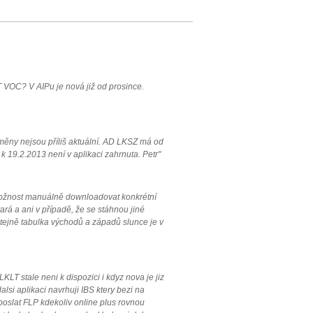
 VOC? V AIPu je nová již od prosince.
měny nejsou příliš aktuální. AD LKSZ má od
 19.2.2013 není v aplikaci zahrnuta. Petr"
 možnost manuálně downloadovat konkrétní
ará a ani v případě, že se stáhnou jiné
 Stejně tabulka východů a západů slunce je v
LT stale neni k dispozici i kdyz nova je jiz
lsi aplikaci navrhuji IBS ktery bezi na
 poslat FLP kdekoliv online plus rovnou