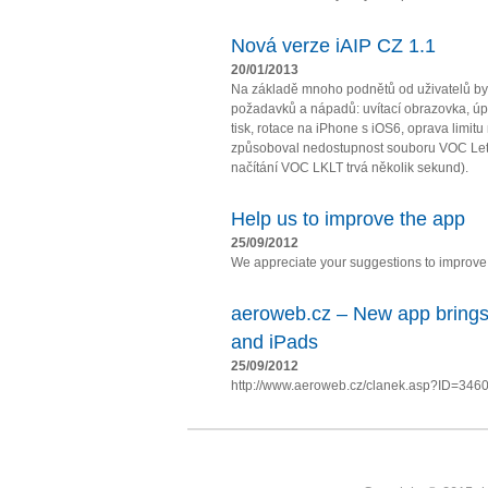
Nová verze iAIP CZ 1.1
20/01/2013
Na základě mnoho podnětů od uživatelů by
požadavků a nápadů: uvítací obrazovka, úpl
tisk, rotace na iPhone s iOS6, oprava limit
způsoboval nedostupnost souboru VOC Let
načítání VOC LKLT trvá několik sekund).
Help us to improve the app
25/09/2012
We appreciate your suggestions to improve t
aeroweb.cz – New app brings
and iPads
25/09/2012
http://www.aeroweb.cz/clanek.asp?ID=346