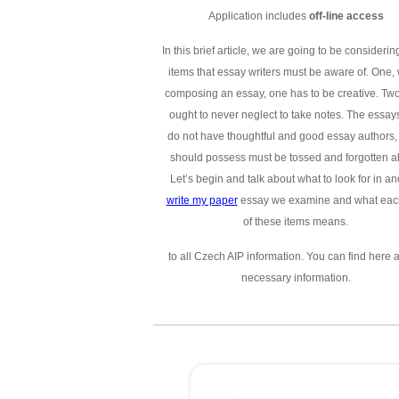
Application includes
off-line access
In this brief article, we are going to be considerin
items that essay writers must be aware of. One,
composing an essay, one has to be creative. Two
ought to never neglect to take notes. The essays
do not have thoughtful and good essay authors,
should possess must be tossed and forgotten a
Let’s begin and talk about what to look for in an
write my paper
essay we examine and what eac
of these items means.
to all Czech AIP information. You can find here a
necessary information.