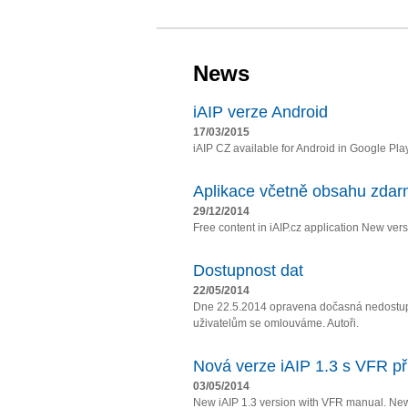
News
iAIP verze Android
17/03/2015
iAIP CZ available for Android in Google Pla
Aplikace včetně obsahu zda
29/12/2014
Free content in iAIP.cz application New vers
Dostupnost dat
22/05/2014
Dne 22.5.2014 opravena dočasná nedostupn
uživatelům se omlouváme. Autoři.
Nová verze iAIP 1.3 s VFR př
03/05/2014
New iAIP 1.3 version with VFR manual. Ne