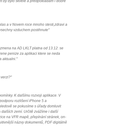
let by bylo skvele a predpokladam i dobre
hlas a v Novem roce mnoho stesti,zdravi a
 vsechny vzduchem postihnute"
, zmena na AD LKLT platna od 13.12. se
zene penize za aplikaci ktere se neda
 aktualni."
 verzi?"
mínky. K dalšímu rozvoji aplikace. V
 podporu rozlišení iPhone 5 a
hledově se pokusíme s úřady domluvit
 dalších zemí. Určitě zvážíme i další
zice na VFR mapě, přepínání stránek, on-
tuitivnější názvy dokumentů, PDF digitálně