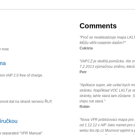
Comments
"Proč se neaktualizuje mapa LKLT
Můžu věřit ostatním datům?"
Cukista
y now.
"iAIP.CZ je skvělá pomůcka. Ale z
rma
7.2.2013 význačnou změnu, která k
Petr
ion iAIP 2.0 free of charge.
"Aplikace super, ale uvítal bych
stránku. Například VOC LKLT je st
stránky, tahle stará tam zůstane.
iAipu rok stará."
ost dat na straně serveru ŘLP,
Robin
"Nova VFR priblizovaci mapa pro LK
íručkou
od 1.12.12 v AIP Jako namet pro da
webu ibs.rlp.cz Moznost vyplnit a
w separated “VFR Manual”