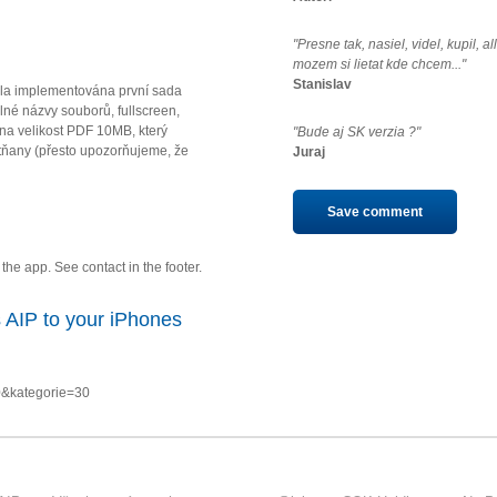
"Presne tak, nasiel, videl, kupil, a
mozem si lietat kde chcem..."
Stanislav
la implementována první sada
né názvy souborů, fullscreen,
u na velikost PDF 10MB, který
"Bude aj SK verzia ?"
ňany (přesto upozorňujeme, že
Juraj
Save comment
he app. See contact in the footer.
 AIP to your iPhones
0&kategorie=30