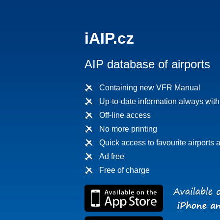
iAIP.cz
AIP database of airports
Containing new VFR Manual
Up-to-date information always wit
Off-line access
No more printing
Quick access to favourite airports a
Ad free
Free of charge