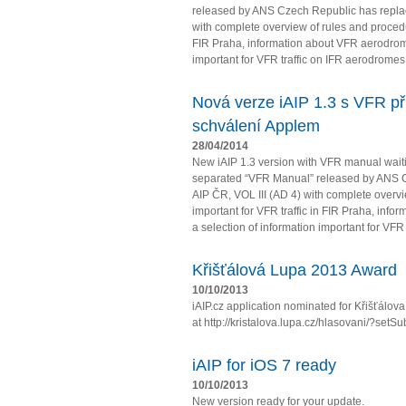
released by ANS Czech Republic has repla
with complete overview of rules and procedur
FIR Praha, information about VFR aerodrome
important for VFR traffic on IFR aerodromes
Nová verze iAIP 1.3 s VFR př
schválení Applem
28/04/2014
New iAIP 1.3 version with VFR manual wait
separated “VFR Manual” released by ANS 
AIP ČR, VOL III (AD 4) with complete overv
important for VFR traffic in FIR Praha, in
a selection of information important for VFR t
Křišťálová Lupa 2013 Award
10/10/2013
iAIP.cz application nominated for Křišťálo
at http://kristalova.lupa.cz/hlasovani/?setS
iAIP for iOS 7 ready
10/10/2013
New version ready for your update.