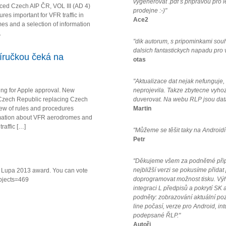
vygenerovat .pdf s pripravou pro 
ced Czech AIP ČR, VOL III (AD 4)
prodejne :-)"
es important for VFR traffic in
Ace2
s and a selection of information
.
"dik autorum, s pripominkami sou
dalsich fantastickych napadu pro
íručkou čeká na
otas
"Aktualizace dat nejak nefunguje
ing for Apple approval. New
neprojevila. Takze zbytecne vyho
Czech Republic replacing Czech
duverovat. Na webu RLP jsou data
iew of rules and procedures
Martin
formation about VFR aerodromes and
raffic […]
"Můžeme se těšit taky na Androidí
Petr
"Děkujeme všem za podnětné připo
nejbližší verzi se pokusíme přidat
va Lupa 2013 award. You can vote
doprogramovat možnost tisku. Vý
ubjects=469
integraci L předpisů a pokrytí SK a
podněty: zobrazování aktuální po
line počasí, verze pro Android, in
podepsané ŘLP."
Autoři