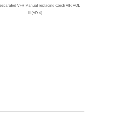
eparated VFR Manual replacing czech AIP, VOL
III (AD 4).