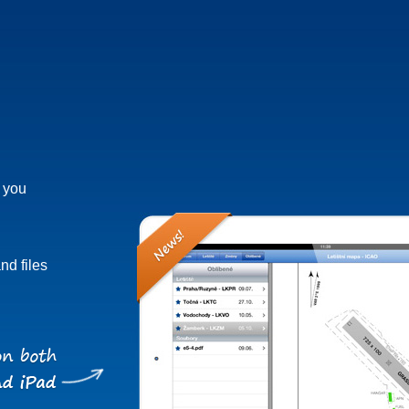
h you
nd files