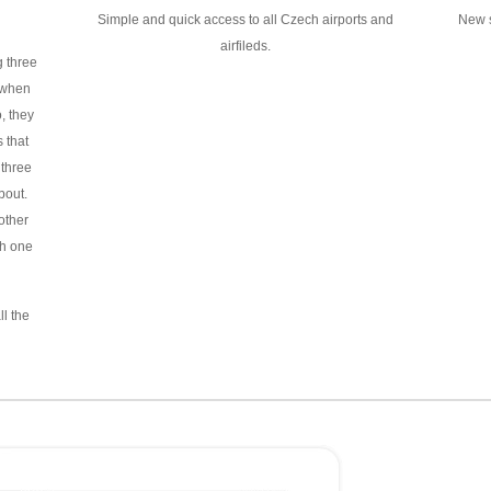
Simple and quick access to all Czech airports and
New s
airfileds.
g three
 when
, they
 that
 three
bout.
other
h one
ll the