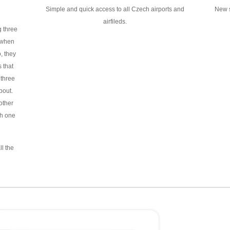
Simple and quick access to all Czech airports and
New s
airfileds.
g three
 when
, they
 that
 three
bout.
other
h one
ll the