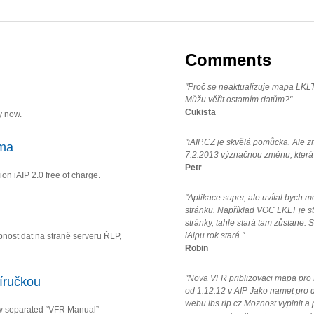
Comments
"Proč se neaktualizuje mapa LKLT
Můžu věřit ostatním datům?"
Cukista
y now.
"iAIP.CZ je skvělá pomůcka. Ale z
rma
7.2.2013 význačnou změnu, která k
Petr
ion iAIP 2.0 free of charge.
"Aplikace super, ale uvítal bych
stránku. Například VOC LKLT je st
stránky, tahle stará tam zůstane.
iAipu rok stará."
ost dat na straně serveru ŘLP,
Robin
"Nova VFR priblizovaci mapa pro LK
íručkou
od 1.12.12 v AIP Jako namet pro da
webu ibs.rlp.cz Moznost vyplnit a
w separated “VFR Manual”