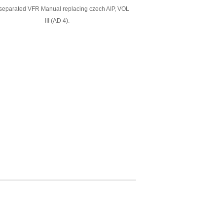
eparated VFR Manual replacing czech AIP, VOL
III (AD 4).