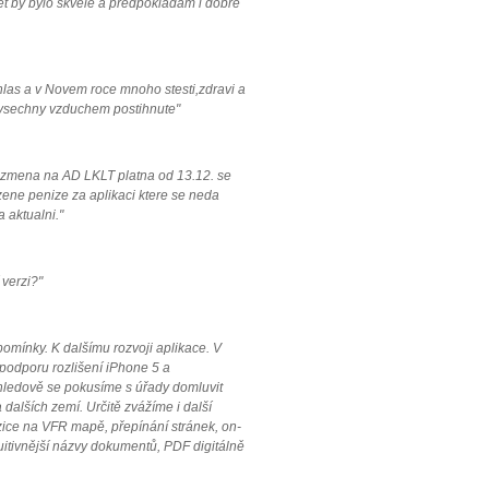
let by bylo skvele a predpokladam i dobre
hlas a v Novem roce mnoho stesti,zdravi a
 vsechny vzduchem postihnute"
, zmena na AD LKLT platna od 13.12. se
zene penize za aplikaci ktere se neda
 aktualni."
 verzi?"
mínky. K dalšímu rozvoji aplikace. V
 podporu rozlišení iPhone 5 a
hledově se pokusíme s úřady domluvit
 dalších zemí. Určitě zvážíme i další
zice na VFR mapě, přepínání stránek, on-
tuitivnější názvy dokumentů, PDF digitálně