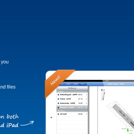
h you
nd files