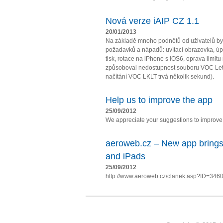
Nová verze iAIP CZ 1.1
20/01/2013
Na základě mnoho podnětů od uživatelů by
požadavků a nápadů: uvítací obrazovka, úpl
tisk, rotace na iPhone s iOS6, oprava limit
způsoboval nedostupnost souboru VOC Let
načítání VOC LKLT trvá několik sekund).
Help us to improve the app
25/09/2012
We appreciate your suggestions to improve t
aeroweb.cz – New app brings
and iPads
25/09/2012
http://www.aeroweb.cz/clanek.asp?ID=346