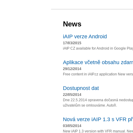
News
iAIP verze Android
17/03/2015
iAIP CZ available for Android in Google Pla
Aplikace včetně obsahu zda
29/12/2014
Free content in iAIP.cz application New vers
Dostupnost dat
22/05/2014
Dne 22.5.2014 opravena dočasná nedostupn
uživatelům se omlouváme. Autoři.
Nová verze iAIP 1.3 s VFR př
03/05/2014
New iAIP 1.3 version with VFR manual. Ne