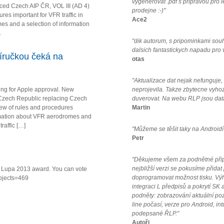
vygenerovat .pdf s pripravou pro 
ced Czech AIP ČR, VOL III (AD 4)
prodejne :-)"
es important for VFR traffic in
Ace2
s and a selection of information
.
"dik autorum, s pripominkami sou
dalsich fantastickych napadu pro
íručkou čeká na
otas
"Aktualizace dat nejak nefunguje
ing for Apple approval. New
neprojevila. Takze zbytecne vyho
Czech Republic replacing Czech
duverovat. Na webu RLP jsou data
iew of rules and procedures
Martin
formation about VFR aerodromes and
raffic […]
"Můžeme se těšit taky na Androidí
Petr
"Děkujeme všem za podnětné připo
nejbližší verzi se pokusíme přidat
va Lupa 2013 award. You can vote
doprogramovat možnost tisku. Vý
ubjects=469
integraci L předpisů a pokrytí SK a
podněty: zobrazování aktuální po
line počasí, verze pro Android, in
podepsané ŘLP."
Autoři