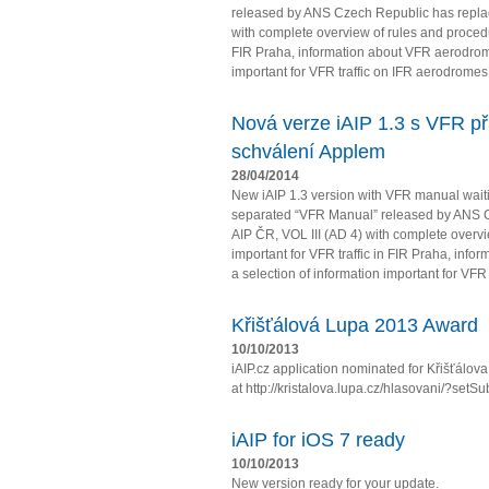
released by ANS Czech Republic has repla
with complete overview of rules and procedur
FIR Praha, information about VFR aerodrome
important for VFR traffic on IFR aerodromes
Nová verze iAIP 1.3 s VFR př
schválení Applem
28/04/2014
New iAIP 1.3 version with VFR manual wait
separated “VFR Manual” released by ANS 
AIP ČR, VOL III (AD 4) with complete overv
important for VFR traffic in FIR Praha, in
a selection of information important for VFR t
Křišťálová Lupa 2013 Award
10/10/2013
iAIP.cz application nominated for Křišťálo
at http://kristalova.lupa.cz/hlasovani/?setS
iAIP for iOS 7 ready
10/10/2013
New version ready for your update.