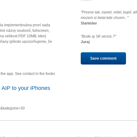
"Presne tak, nasiel, videl, kupil, a
mozem si lietat kde chcem..."
Stanislav
la implementována první sada
né názvy souborů, fullscreen,
u na velikost PDF 10MB, který
"Bude aj SK verzia ?"
ňany (přesto upozorňujeme, že
Juraj
Save comment
he app. See contact in the footer.
 AIP to your iPhones
0&kategorie=30