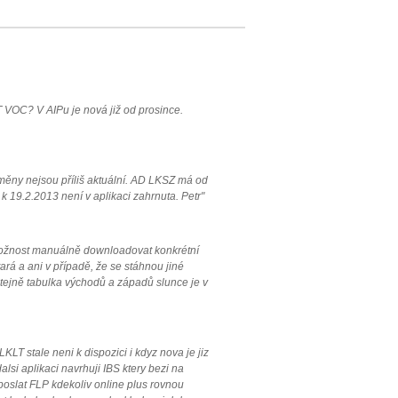
 VOC? V AIPu je nová již od prosince.
měny nejsou příliš aktuální. AD LKSZ má od
 19.2.2013 není v aplikaci zahrnuta. Petr"
 možnost manuálně downloadovat konkrétní
ará a ani v případě, že se stáhnou jiné
 Stejně tabulka východů a západů slunce je v
LT stale neni k dispozici i kdyz nova je jiz
lsi aplikaci navrhuji IBS ktery bezi na
 poslat FLP kdekoliv online plus rovnou