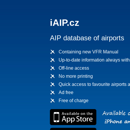
iAIP.cz
AIP database of airports
Containing new VFR Manual
Up-to-date information always wit
Off-line access
No more printing
Quick access to favourite airports a
Ad free
Free of charge