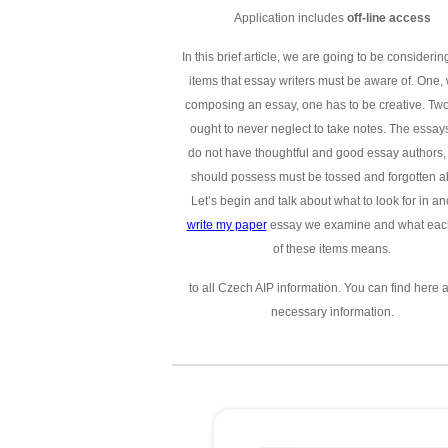
Application includes
off-line access
In this brief article, we are going to be considerin
items that essay writers must be aware of. One,
composing an essay, one has to be creative. Two
ought to never neglect to take notes. The essays
do not have thoughtful and good essay authors,
should possess must be tossed and forgotten a
Let’s begin and talk about what to look for in an
write my paper
essay we examine and what eac
of these items means.
to all Czech AIP information. You can find here a
necessary information.