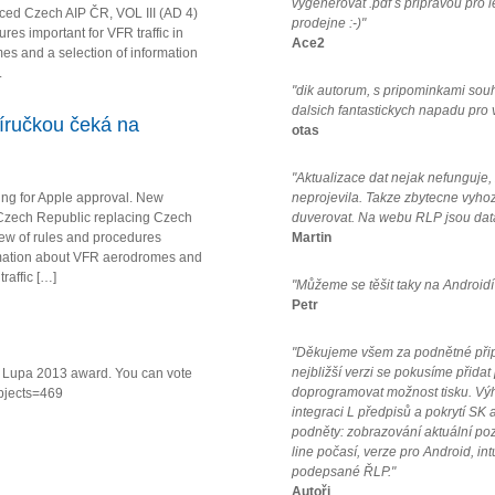
vygenerovat .pdf s pripravou pro 
ced Czech AIP ČR, VOL III (AD 4)
prodejne :-)"
es important for VFR traffic in
Ace2
s and a selection of information
.
"dik autorum, s pripominkami sou
dalsich fantastickych napadu pro
íručkou čeká na
otas
"Aktualizace dat nejak nefunguje
ing for Apple approval. New
neprojevila. Takze zbytecne vyho
Czech Republic replacing Czech
duverovat. Na webu RLP jsou data
iew of rules and procedures
Martin
formation about VFR aerodromes and
raffic […]
"Můžeme se těšit taky na Androidí
Petr
"Děkujeme všem za podnětné připo
nejbližší verzi se pokusíme přidat
va Lupa 2013 award. You can vote
doprogramovat možnost tisku. Vý
ubjects=469
integraci L předpisů a pokrytí SK a
podněty: zobrazování aktuální po
line počasí, verze pro Android, in
podepsané ŘLP."
Autoři