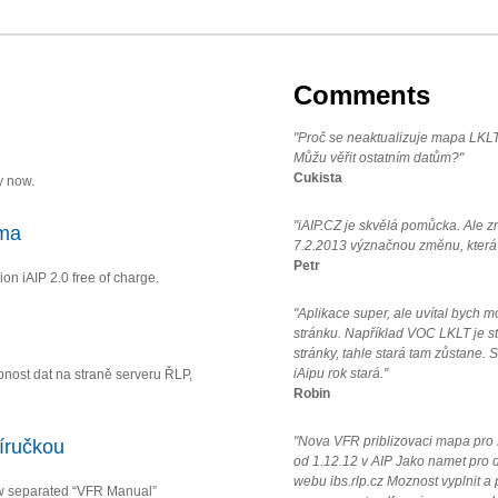
Comments
"Proč se neaktualizuje mapa LKLT
Můžu věřit ostatním datům?"
Cukista
y now.
"iAIP.CZ je skvělá pomůcka. Ale z
rma
7.2.2013 význačnou změnu, která k
Petr
ion iAIP 2.0 free of charge.
"Aplikace super, ale uvítal bych
stránku. Například VOC LKLT je st
stránky, tahle stará tam zůstane.
iAipu rok stará."
ost dat na straně serveru ŘLP,
Robin
"Nova VFR priblizovaci mapa pro LK
íručkou
od 1.12.12 v AIP Jako namet pro da
webu ibs.rlp.cz Moznost vyplnit a
w separated “VFR Manual”