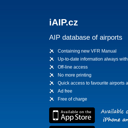
iAIP.cz
AIP database of airports
Containing new VFR Manual
Up-to-date information always wit
Off-line access
No more printing
Quick access to favourite airports a
Ad free
Free of charge