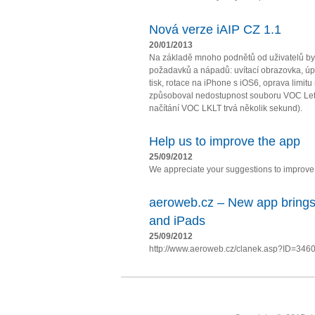
Nová verze iAIP CZ 1.1
20/01/2013
Na základě mnoho podnětů od uživatelů by
požadavků a nápadů: uvítací obrazovka, úpl
tisk, rotace na iPhone s iOS6, oprava limit
způsoboval nedostupnost souboru VOC Let
načítání VOC LKLT trvá několik sekund).
Help us to improve the app
25/09/2012
We appreciate your suggestions to improve t
aeroweb.cz – New app brings
and iPads
25/09/2012
http://www.aeroweb.cz/clanek.asp?ID=346