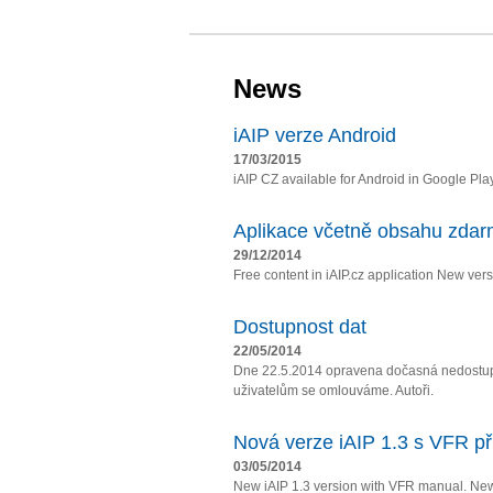
News
iAIP verze Android
17/03/2015
iAIP CZ available for Android in Google Pla
Aplikace včetně obsahu zda
29/12/2014
Free content in iAIP.cz application New vers
Dostupnost dat
22/05/2014
Dne 22.5.2014 opravena dočasná nedostupn
uživatelům se omlouváme. Autoři.
Nová verze iAIP 1.3 s VFR př
03/05/2014
New iAIP 1.3 version with VFR manual. Ne