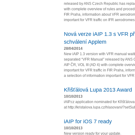
released by ANS Czech Republic has repla
with complete overview of rules and procedur
FIR Praha, information about VFR aerodrome
important for VFR traffic on IFR aerodromes
Nová verze iAIP 1.3 s VFR př
schválení Applem
28/04/2014
New iAIP 1.3 version with VFR manual wait
separated “VFR Manual” released by ANS 
AIP ČR, VOL III (AD 4) with complete overv
important for VFR traffic in FIR Praha, in
a selection of information important for VFR t
Křišťálová Lupa 2013 Award
10/10/2013
iAIP.cz application nominated for Křišťálo
at http://kristalova.lupa.cz/hlasovani/?setS
iAIP for iOS 7 ready
10/10/2013
New version ready for your update.