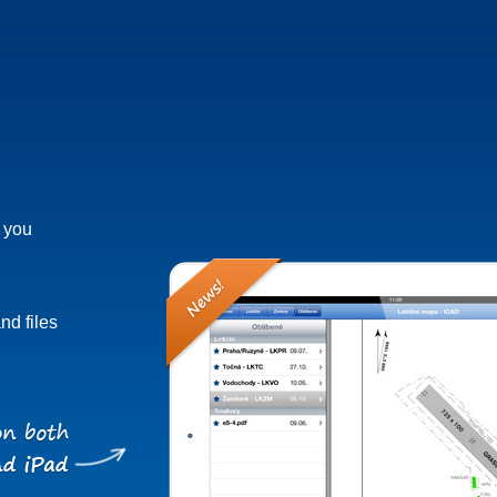
h you
nd files