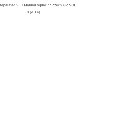
eparated VFR Manual replacing czech AIP, VOL
III (AD 4).