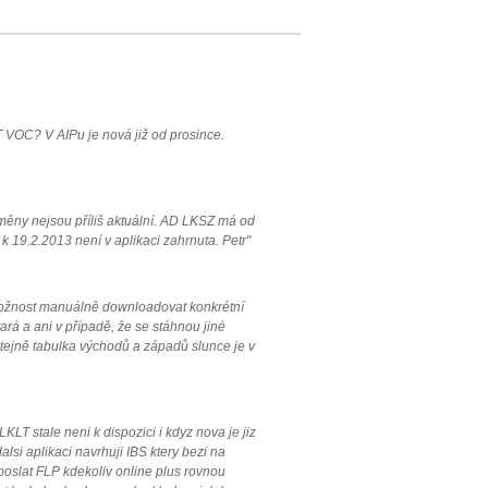
 VOC? V AIPu je nová již od prosince.
měny nejsou příliš aktuální. AD LKSZ má od
 19.2.2013 není v aplikaci zahrnuta. Petr"
 možnost manuálně downloadovat konkrétní
ará a ani v případě, že se stáhnou jiné
 Stejně tabulka východů a západů slunce je v
LT stale neni k dispozici i kdyz nova je jiz
lsi aplikaci navrhuji IBS ktery bezi na
 poslat FLP kdekoliv online plus rovnou