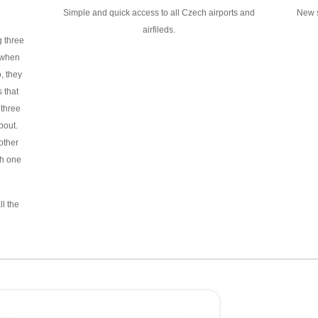
Simple and quick access to all Czech airports and
New s
airfileds.
g three
 when
, they
 that
 three
bout.
other
h one
ll the