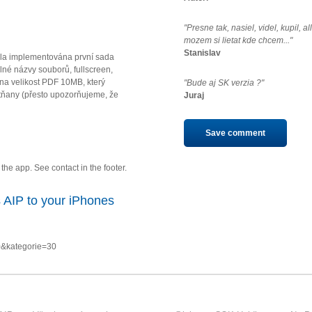
"Presne tak, nasiel, videl, kupil, a
mozem si lietat kde chcem..."
Stanislav
la implementována první sada
né názvy souborů, fullscreen,
u na velikost PDF 10MB, který
"Bude aj SK verzia ?"
ňany (přesto upozorňujeme, že
Juraj
Save comment
he app. See contact in the footer.
 AIP to your iPhones
0&kategorie=30