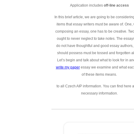
Application includes
off-line access
In this brief article, we are going to be considerin
items that essay writers must be aware of. One,
composing an essay, one has to be creative. Two
ought to never neglect to take notes. The essays
do not have thoughtful and good essay authors,
should possess must be tossed and forgotten a
Let’s begin and talk about what to look for in an
write my paper
essay we examine and what eac
of these items means.
to all Czech AIP information. You can find here a
necessary information.