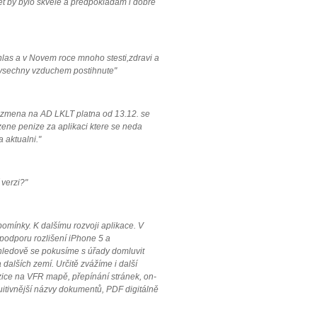
let by bylo skvele a predpokladam i dobre
hlas a v Novem roce mnoho stesti,zdravi a
 vsechny vzduchem postihnute"
, zmena na AD LKLT platna od 13.12. se
zene penize za aplikaci ktere se neda
 aktualni."
 verzi?"
mínky. K dalšímu rozvoji aplikace. V
 podporu rozlišení iPhone 5 a
hledově se pokusíme s úřady domluvit
 dalších zemí. Určitě zvážíme i další
zice na VFR mapě, přepínání stránek, on-
tuitivnější názvy dokumentů, PDF digitálně