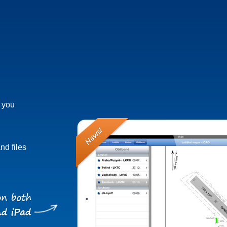
h you
nd files