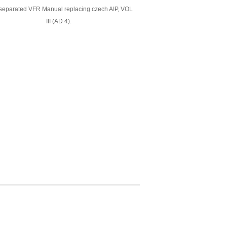
eparated VFR Manual replacing czech AIP, VOL
III (AD 4).