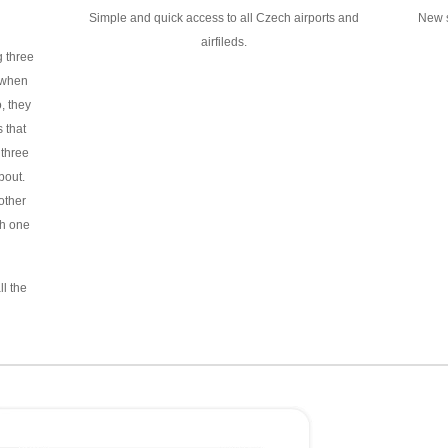
Simple and quick access to all Czech airports and
New s
airfileds.
g three
 when
, they
 that
 three
bout.
other
h one
ll the