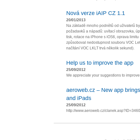
Nová verze iAIP CZ 1.1
20/01/2013
Na základě mnoho podnětů od uživatelů by
požadavků a nápadů: uvítací obrazovka, úpl
tisk, rotace na iPhone s iOS6, oprava limit
způsoboval nedostupnost souboru VOC Let
načítání VOC LKLT trvá několik sekund).
Help us to improve the app
25/09/2012
We appreciate your suggestions to improve t
aeroweb.cz – New app brings
and iPads
25/09/2012
http://www.aeroweb.cz/clanek.asp?ID=346