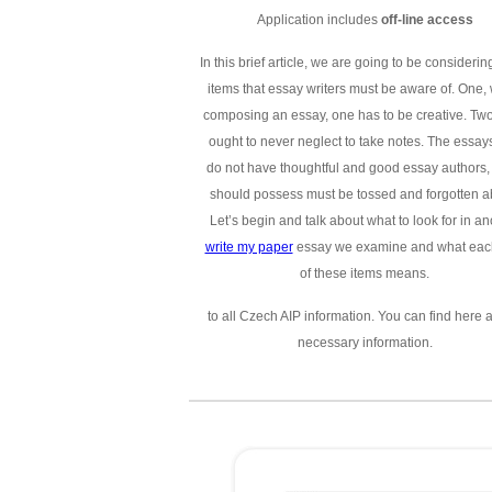
Application includes
off-line access
In this brief article, we are going to be considerin
items that essay writers must be aware of. One,
composing an essay, one has to be creative. Two
ought to never neglect to take notes. The essays
do not have thoughtful and good essay authors,
should possess must be tossed and forgotten a
Let’s begin and talk about what to look for in an
write my paper
essay we examine and what eac
of these items means.
to all Czech AIP information. You can find here a
necessary information.