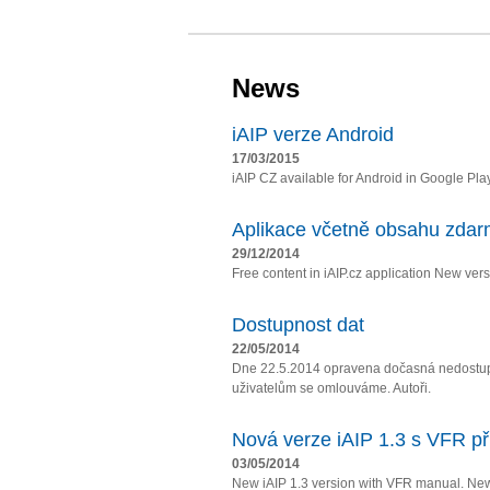
News
iAIP verze Android
17/03/2015
iAIP CZ available for Android in Google Pla
Aplikace včetně obsahu zda
29/12/2014
Free content in iAIP.cz application New vers
Dostupnost dat
22/05/2014
Dne 22.5.2014 opravena dočasná nedostupn
uživatelům se omlouváme. Autoři.
Nová verze iAIP 1.3 s VFR př
03/05/2014
New iAIP 1.3 version with VFR manual. Ne