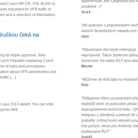
vygenerovat .pdf s pripravou pro 
ced Czech AIP ČR, VOL III (AD 4)
prodejne :-)"
es important for VFR traffic in
Ace2
s and a selection of information
.
"dik autorum, s pripominkami sou
dalsich fantastickych napadu pro
íručkou čeká na
otas
"Aktualizace dat nejak nefunguje
ing for Apple approval. New
neprojevila. Takze zbytecne vyho
Czech Republic replacing Czech
duverovat. Na webu RLP jsou data
iew of rules and procedures
Martin
formation about VFR aerodromes and
raffic […]
"Můžeme se těšit taky na Androidí
Petr
"Děkujeme všem za podnětné připo
nejbližší verzi se pokusíme přidat
va Lupa 2013 award. You can vote
doprogramovat možnost tisku. Vý
ubjects=469
integraci L předpisů a pokrytí SK a
podněty: zobrazování aktuální po
line počasí, verze pro Android, in
podepsané ŘLP."
Autoři