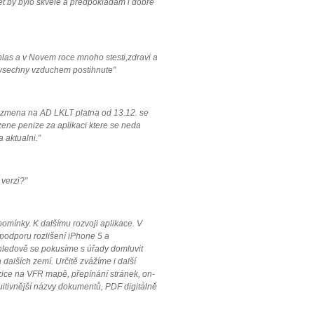
let by bylo skvele a predpokladam i dobre
hlas a v Novem roce mnoho stesti,zdravi a
 vsechny vzduchem postihnute"
, zmena na AD LKLT platna od 13.12. se
zene penize za aplikaci ktere se neda
 aktualni."
 verzi?"
mínky. K dalšímu rozvoji aplikace. V
 podporu rozlišení iPhone 5 a
hledově se pokusíme s úřady domluvit
 dalších zemí. Určitě zvážíme i další
zice na VFR mapě, přepínání stránek, on-
tuitivnější názvy dokumentů, PDF digitálně