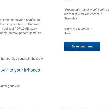
"Presne tak, nasiel, videl, kupil, a
mozem si lietat kde chcem..."
Stanislav
la implementována první sada
né názvy souborů, fullscreen,
u na velikost PDF 10MB, který
"Bude aj SK verzia ?"
ňany (přesto upozorňujeme, že
Juraj
Save comment
he app. See contact in the footer.
 AIP to your iPhones
0&kategorie=30