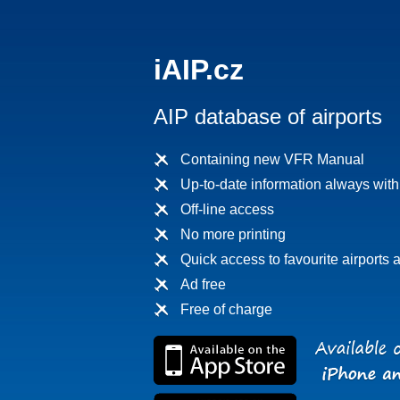
iAIP.cz
AIP database of airports
Containing new VFR Manual
Up-to-date information always wit
Off-line access
No more printing
Quick access to favourite airports a
Ad free
Free of charge