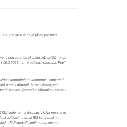
 VOC? V AIPu je nová již od prosince.
měny nejsou příliš aktuální. AD LKSZ má od
 19.2.2013 není v aplikaci zahrnuta. Petr"
 možnost manuálně downloadovat konkrétní
ará a ani v případě, že se stáhnou jiné
 Stejně tabulka východů a západů slunce je v
LT stale neni k dispozici i kdyz nova je jiz
lsi aplikaci navrhuji IBS ktery bezi na
 poslat FLP kdekoliv online plus rovnou