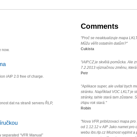
Comments
"Proč se neaktualizuje mapa LKLT
Můžu věřit ostatním datům?"
Cukista
y now.
"iAIP.CZ je skvělá pomůcka. Ale z
rma
7.2.2013 význačnou změnu, která k
Petr
ion iAIP 2.0 free of charge.
"Aplikace super, ale uvítal bych
stránku. Například VOC LKLT je st
stránky, tahle stará tam zůstane.
iAipu rok stará."
ost dat na straně serveru ŘLP,
Robin
"Nova VFR priblizovaci mapa pro LK
íručkou
od 1.12.12 v AIP Jako namet pro da
webu ibs.rlp.cz Moznost vyplnit a
w separated “VFR Manual”