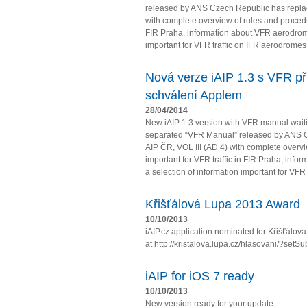
released by ANS Czech Republic has repla
with complete overview of rules and procedur
FIR Praha, information about VFR aerodrome
important for VFR traffic on IFR aerodromes
Nová verze iAIP 1.3 s VFR př
schválení Applem
28/04/2014
New iAIP 1.3 version with VFR manual wait
separated “VFR Manual” released by ANS 
AIP ČR, VOL III (AD 4) with complete overv
important for VFR traffic in FIR Praha, in
a selection of information important for VFR t
Křišťálová Lupa 2013 Award
10/10/2013
iAIP.cz application nominated for Křišťálo
at http://kristalova.lupa.cz/hlasovani/?setS
iAIP for iOS 7 ready
10/10/2013
New version ready for your update.