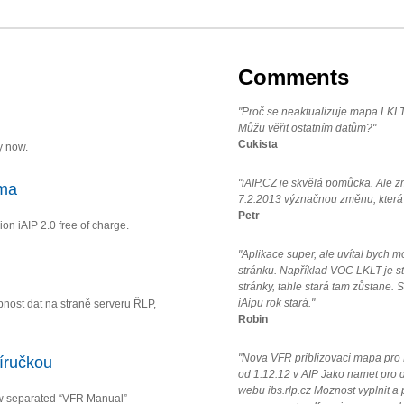
Comments
"Proč se neaktualizuje mapa LKLT
Můžu věřit ostatním datům?"
Cukista
y now.
"iAIP.CZ je skvělá pomůcka. Ale z
rma
7.2.2013 význačnou změnu, která k
Petr
ion iAIP 2.0 free of charge.
"Aplikace super, ale uvítal bych
stránku. Například VOC LKLT je st
stránky, tahle stará tam zůstane.
iAipu rok stará."
ost dat na straně serveru ŘLP,
Robin
"Nova VFR priblizovaci mapa pro LK
íručkou
od 1.12.12 v AIP Jako namet pro da
webu ibs.rlp.cz Moznost vyplnit a
w separated “VFR Manual”