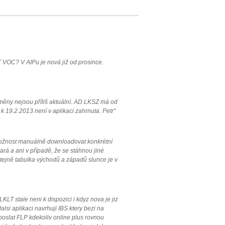
 VOC? V AIPu je nová již od prosince.
měny nejsou příliš aktuální. AD LKSZ má od
 19.2.2013 není v aplikaci zahrnuta. Petr"
 možnost manuálně downloadovat konkrétní
ará a ani v případě, že se stáhnou jiné
 Stejně tabulka východů a západů slunce je v
LT stale neni k dispozici i kdyz nova je jiz
lsi aplikaci navrhuji IBS ktery bezi na
 poslat FLP kdekoliv online plus rovnou