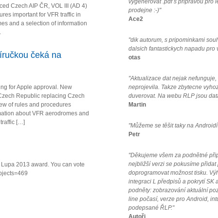
vygenerovat .pdf s pripravou pro 
ced Czech AIP ČR, VOL III (AD 4)
prodejne :-)"
es important for VFR traffic in
Ace2
s and a selection of information
.
"dik autorum, s pripominkami sou
dalsich fantastickych napadu pro
íručkou čeká na
otas
"Aktualizace dat nejak nefunguje
ing for Apple approval. New
neprojevila. Takze zbytecne vyho
Czech Republic replacing Czech
duverovat. Na webu RLP jsou data
iew of rules and procedures
Martin
formation about VFR aerodromes and
raffic […]
"Můžeme se těšit taky na Androidí
Petr
"Děkujeme všem za podnětné připo
nejbližší verzi se pokusíme přidat
va Lupa 2013 award. You can vote
doprogramovat možnost tisku. Vý
ubjects=469
integraci L předpisů a pokrytí SK a
podněty: zobrazování aktuální po
line počasí, verze pro Android, in
podepsané ŘLP."
Autoři