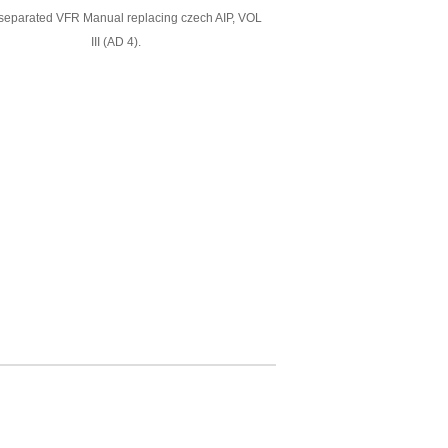
eparated VFR Manual replacing czech AIP, VOL
III (AD 4).