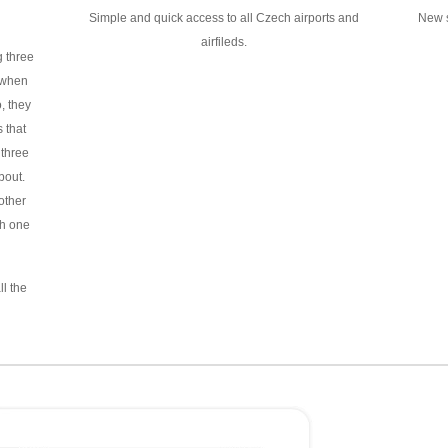
Simple and quick access to all Czech airports and
New s
airfileds.
g three
 when
, they
 that
 three
bout.
other
h one
ll the