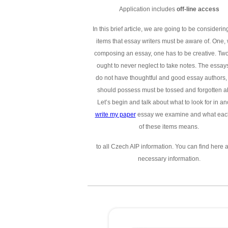
Application includes
off-line access
In this brief article, we are going to be considerin
items that essay writers must be aware of. One,
composing an essay, one has to be creative. Two
ought to never neglect to take notes. The essays
do not have thoughtful and good essay authors,
should possess must be tossed and forgotten a
Let’s begin and talk about what to look for in an
write my paper
essay we examine and what eac
of these items means.
to all Czech AIP information. You can find here a
necessary information.