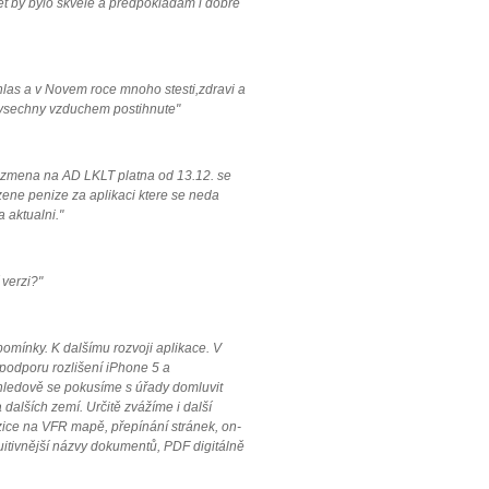
let by bylo skvele a predpokladam i dobre
hlas a v Novem roce mnoho stesti,zdravi a
 vsechny vzduchem postihnute"
, zmena na AD LKLT platna od 13.12. se
zene penize za aplikaci ktere se neda
 aktualni."
 verzi?"
mínky. K dalšímu rozvoji aplikace. V
 podporu rozlišení iPhone 5 a
hledově se pokusíme s úřady domluvit
 dalších zemí. Určitě zvážíme i další
zice na VFR mapě, přepínání stránek, on-
tuitivnější názvy dokumentů, PDF digitálně