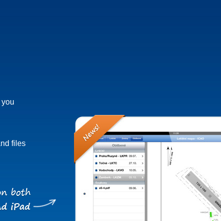
h you
nd files