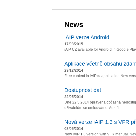
News
iAIP verze Android
17/03/2015
iAIP CZ available for Android in Google Pla
Aplikace včetně obsahu zda
29/12/2014
Free content in iAIP.cz application New vers
Dostupnost dat
22/05/2014
Dne 22.5.2014 opravena dočasná nedostupn
uživatelům se omlouváme. Autoři.
Nová verze iAIP 1.3 s VFR př
03/05/2014
New iAIP 1.3 version with VFR manual. Ne