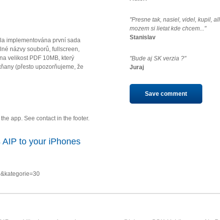
"Presne tak, nasiel, videl, kupil, a
mozem si lietat kde chcem..."
Stanislav
la implementována první sada
né názvy souborů, fullscreen,
u na velikost PDF 10MB, který
"Bude aj SK verzia ?"
ňany (přesto upozorňujeme, že
Juraj
Save comment
he app. See contact in the footer.
 AIP to your iPhones
0&kategorie=30