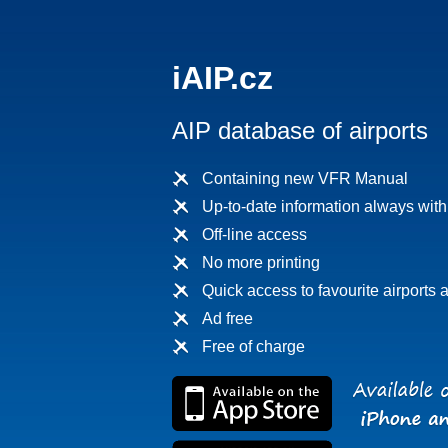
iAIP.cz
AIP database of airports
Containing new VFR Manual
Up-to-date information always wit
Off-line access
No more printing
Quick access to favourite airports a
Ad free
Free of charge