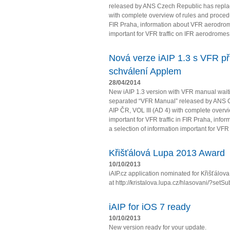
released by ANS Czech Republic has repla
with complete overview of rules and procedur
FIR Praha, information about VFR aerodrome
important for VFR traffic on IFR aerodromes
Nová verze iAIP 1.3 s VFR př
schválení Applem
28/04/2014
New iAIP 1.3 version with VFR manual wait
separated “VFR Manual” released by ANS 
AIP ČR, VOL III (AD 4) with complete overv
important for VFR traffic in FIR Praha, in
a selection of information important for VFR t
Křišťálová Lupa 2013 Award
10/10/2013
iAIP.cz application nominated for Křišťálo
at http://kristalova.lupa.cz/hlasovani/?setS
iAIP for iOS 7 ready
10/10/2013
New version ready for your update.