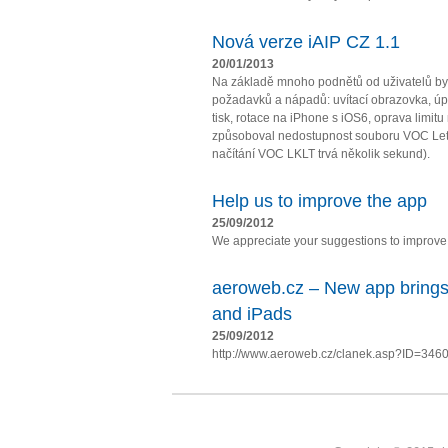
Nová verze iAIP CZ 1.1
20/01/2013
Na základě mnoho podnětů od uživatelů by
požadavků a nápadů: uvítací obrazovka, úpl
tisk, rotace na iPhone s iOS6, oprava limit
způsoboval nedostupnost souboru VOC Let
načítání VOC LKLT trvá několik sekund).
Help us to improve the app
25/09/2012
We appreciate your suggestions to improve t
aeroweb.cz – New app brings
and iPads
25/09/2012
http://www.aeroweb.cz/clanek.asp?ID=346